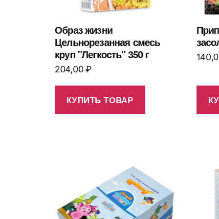
Образ жизни
Прип
Цельнорезанная смесь
засол
круп "Легкость" 350 г
140,
204,00
₽
КУПИТЬ ТОВАР
К