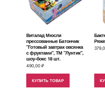
Виталад Мюсли
Бакт
прессованные Батончик
Ряже
"Готовый завтрак овсянка
379,
с фруктами", ТМ "Лунтик",
шоу-бокс 18 шт.
490,00
₽
КУПИТЬ ТОВАР
К