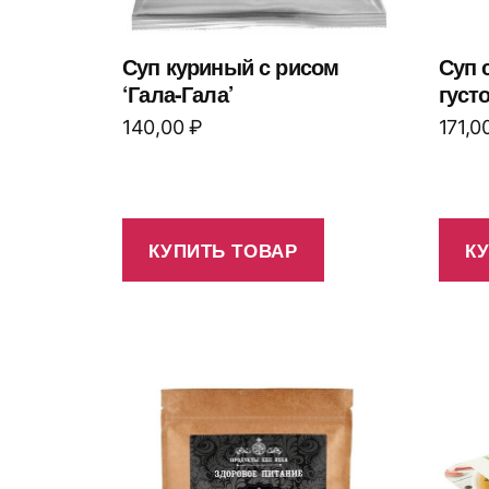
Суп куриный с рисом
Суп 
‘Гала-Гала’
густо
140,00
₽
171,0
КУПИТЬ ТОВАР
К