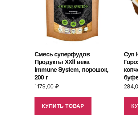
Смесь суперфудов
Суп 
Продукты ХХII века
Горо
Immune System, порошок,
копч
200 г
буфе
1179,00
₽
284,
КУПИТЬ ТОВАР
К