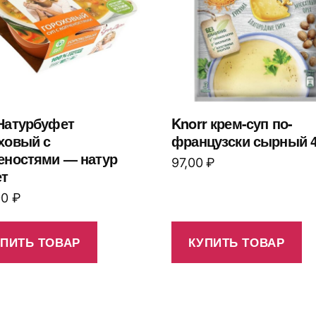
Натурбуфет
Knorr крем-суп по-
ховый с
французски сырный 4
еностями — натур
97,00
₽
т
00
₽
УПИТЬ ТОВАР
КУПИТЬ ТОВАР