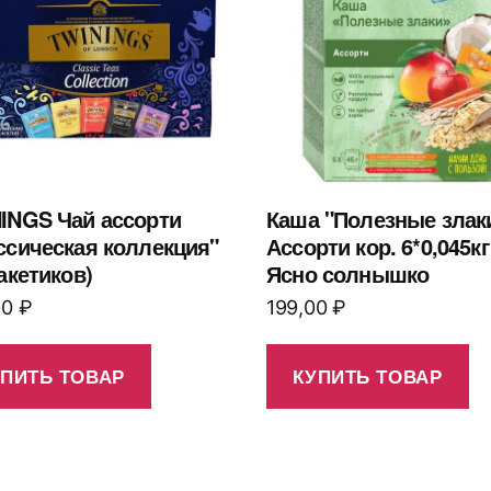
INGS Чай ассорти
Каша "Полезные злак
ссическая коллекция"
Ассорти кор. 6*0,045кг
пакетиков)
Ясно солнышко
00
₽
199,00
₽
УПИТЬ ТОВАР
КУПИТЬ ТОВАР