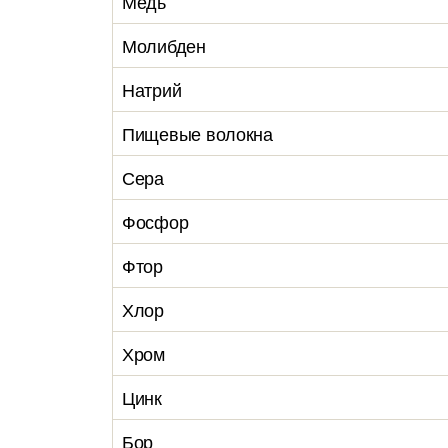
Медь
Молибден
Натрий
Пищевые волокна
Сера
Фосфор
Фтор
Хлор
Хром
Цинк
Бор