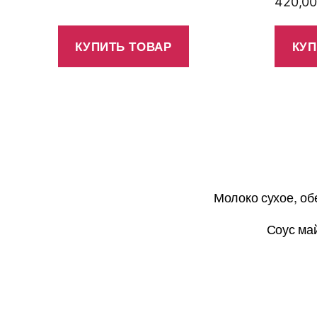
420,0
КУПИТЬ ТОВАР
КУП
Молоко сухое, об
Соус май