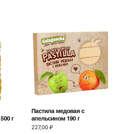
Пастила медовая с
500 г
апельсином 190 г
227,00
₽