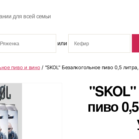
ании для всей семьи
или
ьное пиво и вино
/ "SKOL" Безалкогольное пиво 0,5 литра,
"SKOL"
пиво 0,5