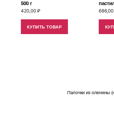
500 г
пасти
420,00
₽
686,0
КУПИТЬ ТОВАР
КУП
Палочки из оленины (