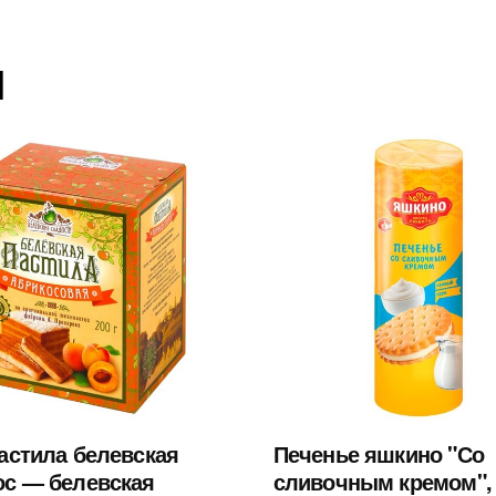
ы
пастила белевская
Печенье яшкино "Со
ос — белевская
сливочным кремом",