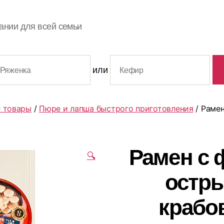
ании для всей семьи
или
 товары
/
Пюре и лапша быстрого приготовления
/ Рамен
Рамен с 
🔍
остр
крабо