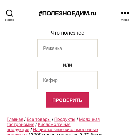
#ПОЛЕЗНОЕДИМ.ru
Поиск
Меню
Что полезнее
или
Главная
/
Все товары
/
Продукты
/
Молочная
гастрономия
/
Кисломолочная
продукция
/
Национальные кисломолочные
продукты
/ 300Г мацони ростагро 3,2% бзмж —