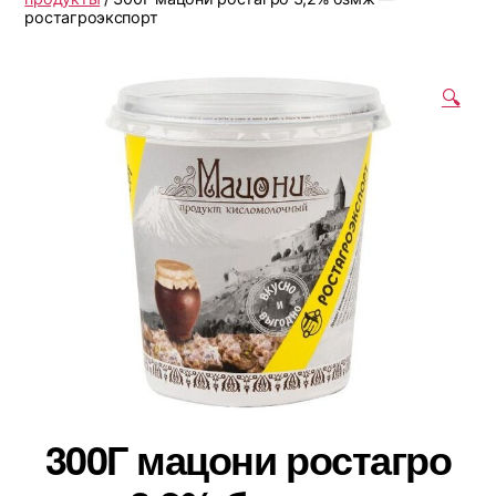
ростагроэкспорт
🔍
300Г мацони ростагро