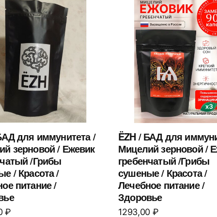
БАД для иммунитета /
ËZH / БАД для иммуни
ий зерновой / Ежевик
Мицелий зерновой / 
нчатый /Грибы
гребенчатый /Грибы
е / Красота /
сушеные / Красота /
ое питание /
Лечебное питание /
вье
Здоровье
0
₽
1293,00
₽