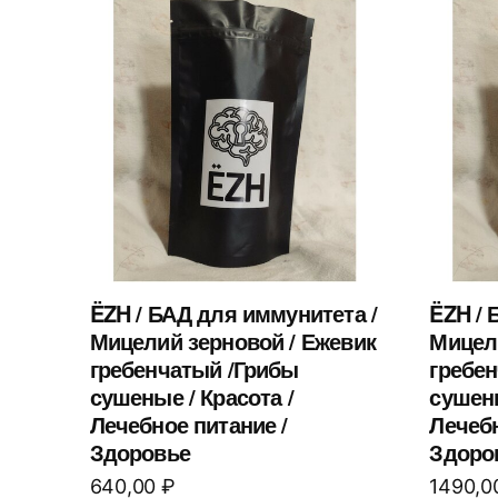
ËZH / БАД для иммунитета /
ËZH / 
Мицелий зерновой / Ежевик
Мицел
гребенчатый /Грибы
гребе
сушеные / Красота /
сушены
Лечебное питание /
Лечебн
Здоровье
Здоро
640,00
₽
1490,0