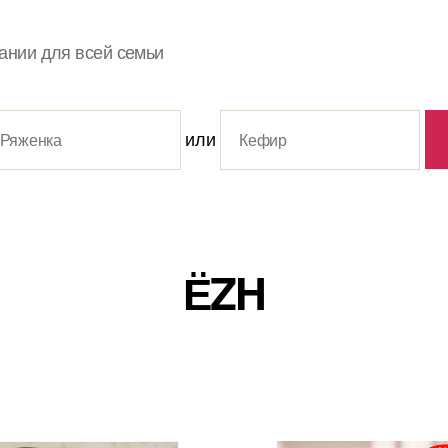
ании для всей семьи
или
ЁZH