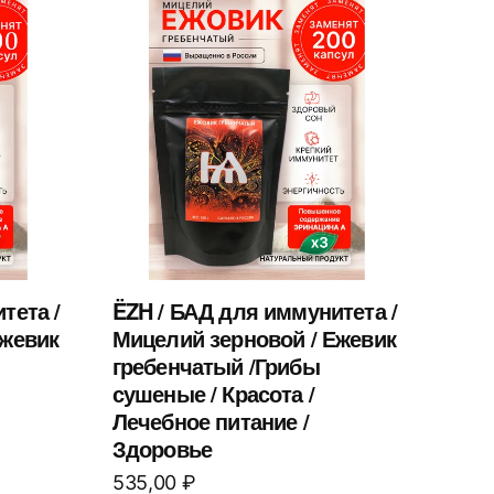
тета /
ËZH / БАД для иммунитета /
Ежевик
Мицелий зерновой / Ежевик
гребенчатый /Грибы
сушеные / Красота /
Лечебное питание /
Здоровье
535,00
₽