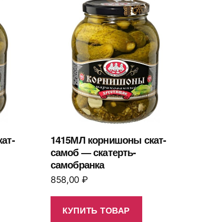
ат-
1415МЛ корнишоны скат-
самоб — скатерть-
самобранка
858,00
₽
КУПИТЬ ТОВАР