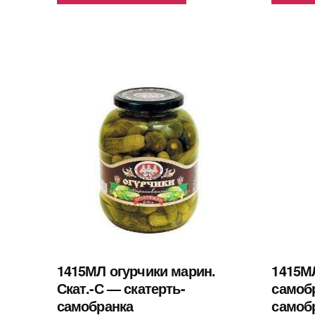
1415МЛ огурчики марин.
1415МЛ
Скат.-С — скатерть-
самобр
самобранка
самоб