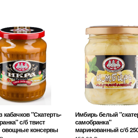
з кабачков "Скатерть-
Имбирь белый "скате
анка" с/б твист
самобранка"
, овощные консервы
маринованный с/б 25