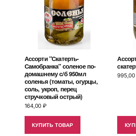
Ассорти "Скатерть-
Ассор
Самобранка" соленое по-
скатер
домашнему с/б 950мл
995,0
соленья (томаты, огурцы,
соль, укроп, перец
стручковый острый)
164,00
₽
КУПИТЬ ТОВАР
КУП