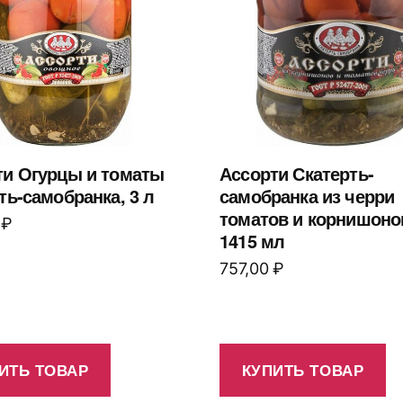
ти Огурцы и томаты
Ассорти Скатерть-
ть-самобранка, 3 л
самобранка из черри
томатов и корнишоно
0
₽
1415 мл
757,00
₽
ИТЬ ТОВАР
КУПИТЬ ТОВАР