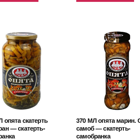
 опята скатерть
370 МЛ опята марин. 
ан — скатерть-
самоб — скатерть-
ранка
самобранка