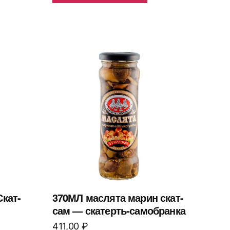
Скат-
370МЛ маслята марин скат-
сам — скатерть-самобранка
411,00
₽