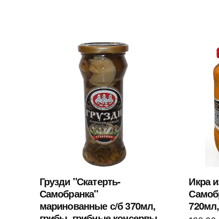
Грузди "Скатерть-
Икра и
Самобранка"
Самобр
маринованные с/б 370мл,
720мл
грибы, грибные консервы