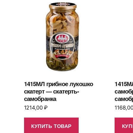
1415МЛ грибное лукошко
1415МЛ
скатерт — скатерть-
самобр
самобранка
самоб
1214,00
₽
1168,0
КУПИТЬ ТОВАР
КУП