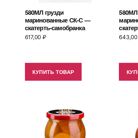
580МЛ грузди
580МЛ
маринованные СК-С —
марин
скатерть-самобранка
скатер
617,00
₽
643,0
КУПИТЬ ТОВАР
КУП