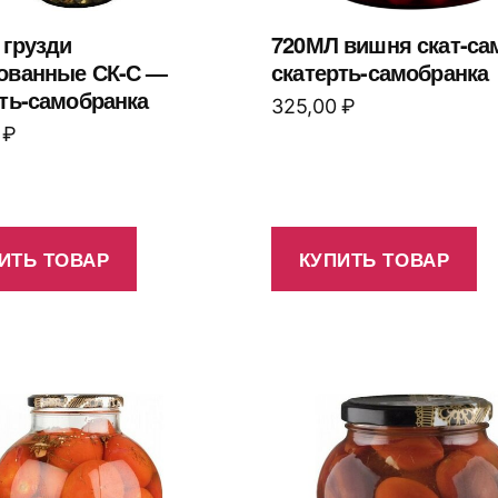
 грузди
720МЛ вишня скат-са
ованные СК-С —
скатерть-самобранка
ть-самобранка
325,00
₽
0
₽
ИТЬ ТОВАР
КУПИТЬ ТОВАР