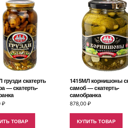
 грузди скатерть
1415МЛ корнишоны ск
а — скатерть-
самоб — скатерть-
ранка
самобранка
0
₽
878,00
₽
ИТЬ ТОВАР
КУПИТЬ ТОВАР