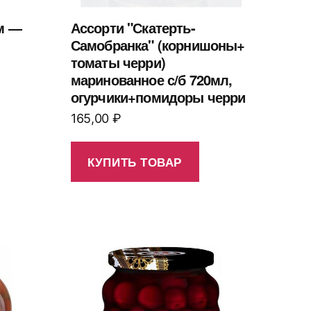
м —
Ассорти "Скатерть-
Самобранка" (корнишоны+
томаты черри)
маринованное с/б 720мл,
огурчики+помидоры черри
165,00
₽
КУПИТЬ ТОВАР