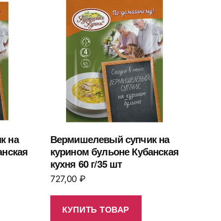
к на
Вермишелевый супчик на
анская
курином бульоне Кубанская
кухня 60 г/35 шт
727,00
₽
КУПИТЬ ТОВАР