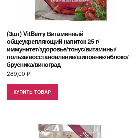
(3шт) VitBerry Витаминный
общеукрепляющий напиток 25 г/
иммунитет/здоровье/тонус/витамины/
польза/восстановление/шиповник/яблоко/
брусника/виноград
289,00
₽
КУПИТЬ ТОВАР