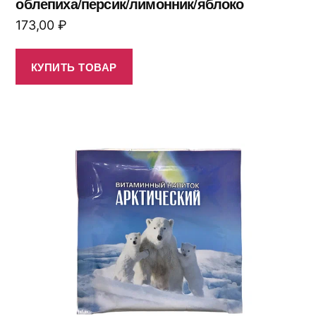
облепиха/персик/лимонник/яблоко
173,00
₽
КУПИТЬ ТОВАР