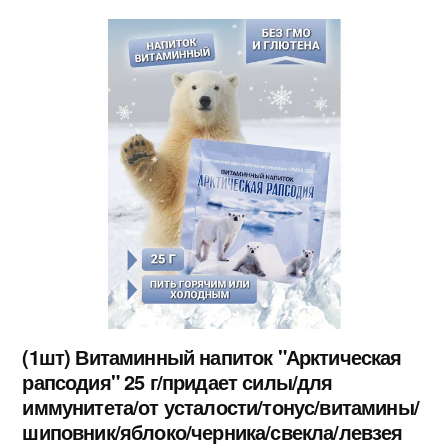
(1шт) Витаминный напиток "Арктическая
рапсодия" 25 г/придает силы/для
иммунитета/от усталости/тонус/витамины/
шиповник/яблоко/черника/свекла/левзея