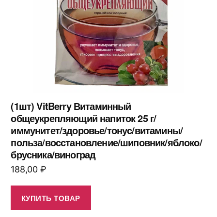
(1шт) VitBerry Витаминный
общеукрепляющий напиток 25 г/
иммунитет/здоровье/тонус/витамины/
польза/восстановление/шиповник/яблоко/
брусника/виноград
188,00
₽
КУПИТЬ ТОВАР