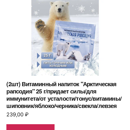
(2шт) Витаминный напиток "Арктическая
рапсодия" 25 г/придает силы/для
иммунитета/от усталости/тонус/витамины/
шиповник/яблоко/черника/свекла/левзея
239,00
₽