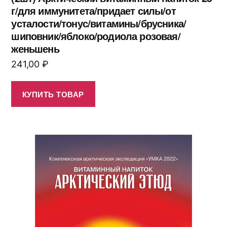
г/для иммунитета/придает силы/от
усталости/тонус/витамины/брусника/
шиповник/яблоко/родиола розовая/
женьшень
241,00
₽
КУПИТЬ ТОВАР