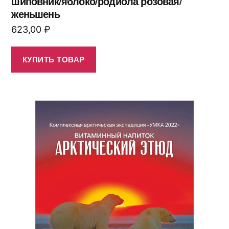
шиповник/яблоко/родиола розовая/
женьшень
623,00
₽
КУПИТЬ ТОВАР