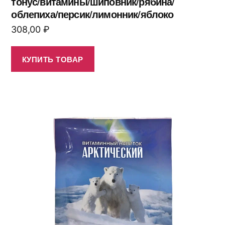
тонус/витамины/шиповник/рябина/
облепиха/персик/лимонник/яблоко
308,00
₽
КУПИТЬ ТОВАР