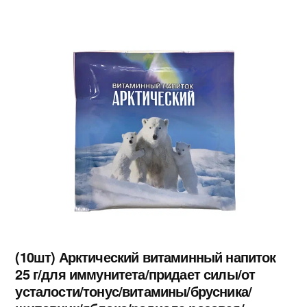
(10шт) Арктический витаминный напиток
25 г/для иммунитета/придает силы/от
усталости/тонус/витамины/брусника/