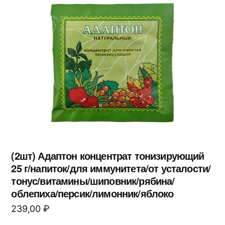
(2шт) Адаптон концентрат тонизирующий
25 г/напиток/для иммунитета/от усталости/
тонус/витамины/шиповник/рябина/
облепиха/персик/лимонник/яблоко
239,00
₽