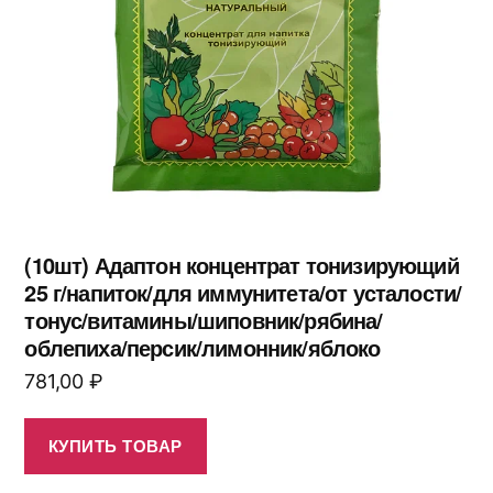
(10шт) Адаптон концентрат тонизирующий
25 г/напиток/для иммунитета/от усталости/
тонус/витамины/шиповник/рябина/
облепиха/персик/лимонник/яблоко
781,00
₽
КУПИТЬ ТОВАР