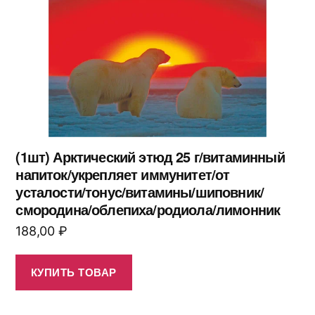
(1шт) Арктический этюд 25 г/витаминный
напиток/укрепляет иммунитет/от
усталости/тонус/витамины/шиповник/
смородина/облепиха/родиола/лимонник
188,00
₽
КУПИТЬ ТОВАР