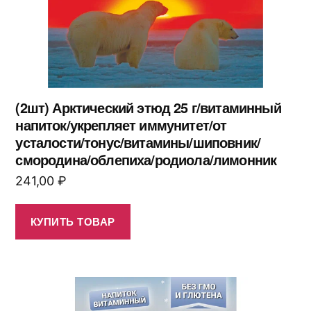
(2шт) Арктический этюд 25 г/витаминный
напиток/укрепляет иммунитет/от
усталости/тонус/витамины/шиповник/
смородина/облепиха/родиола/лимонник
241,00
₽
КУПИТЬ ТОВАР