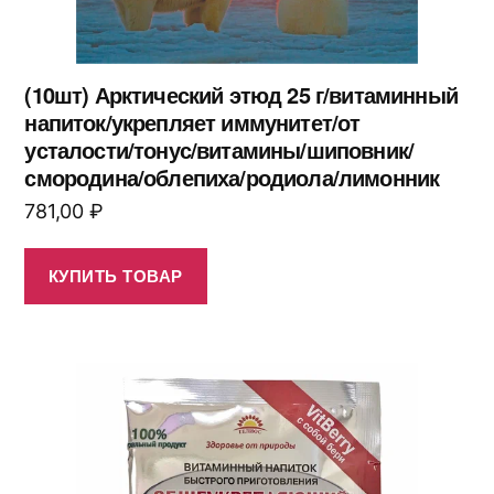
(10шт) Арктический этюд 25 г/витаминный
напиток/укрепляет иммунитет/от
усталости/тонус/витамины/шиповник/
смородина/облепиха/родиола/лимонник
781,00
₽
КУПИТЬ ТОВАР