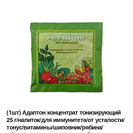
(1шт) Адаптон концентрат тонизирующий
25 г/напиток/для иммунитета/от усталости/
тонус/витамины/шиповник/рябина/