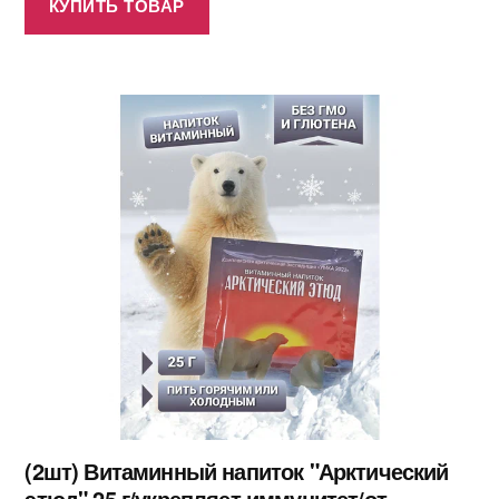
КУПИТЬ ТОВАР
(2шт) Витаминный напиток "Арктический
этюд" 25 г/укрепляет иммунитет/от