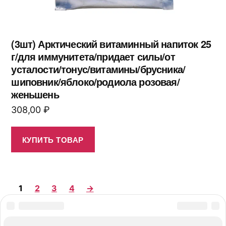
(3шт) Арктический витаминный напиток 25
г/для иммунитета/придает силы/от
усталости/тонус/витамины/брусника/
шиповник/яблоко/родиола розовая/
женьшень
308,00
₽
КУПИТЬ ТОВАР
1
2
3
4
→