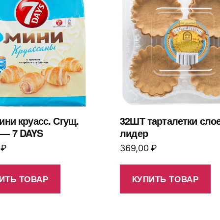
ини круасс. Сгущ.
32ШТ тарталетки сло
 — 7 DAYS
лидер
0
₽
369,00
₽
ИТЬ ТОВАР
КУПИТЬ ТОВАР