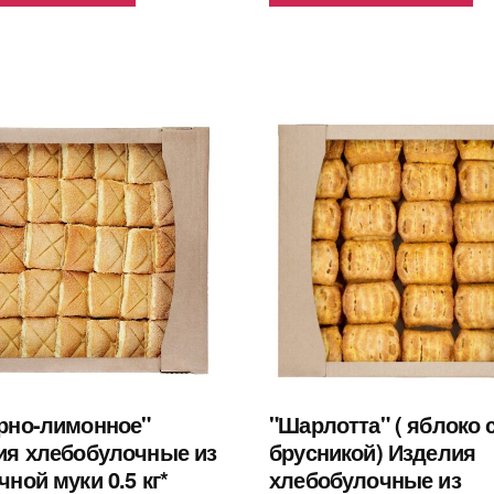
рно-лимонное"
"Шарлотта" ( яблоко 
ия хлебобулочные из
брусникой) Изделия
ной муки 0.5 кг*
хлебобулочные из