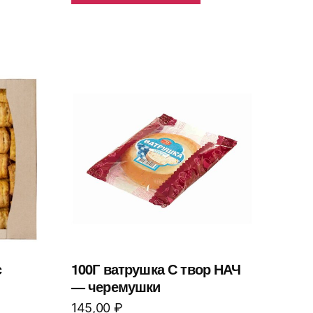
с
100Г ватрушка С твор НАЧ
— черемушки
145,00
₽