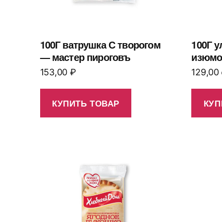
100Г ватрушка С творогом
100Г у
— мастер пироговъ
изюмо
153,00
₽
129,00
КУПИТЬ ТОВАР
КУП