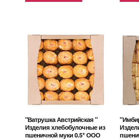
"Ватрушка Австрийская "
"Имби
Изделия хлебобулочные из
Издел
пшеничной муки 0.5* ООО
пшенич