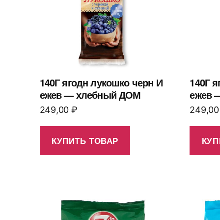
140Г ягодн лукошко черн И
140Г я
ежев — хлебный ДОМ
ежев 
249,00
₽
249,0
КУПИТЬ ТОВАР
КУП