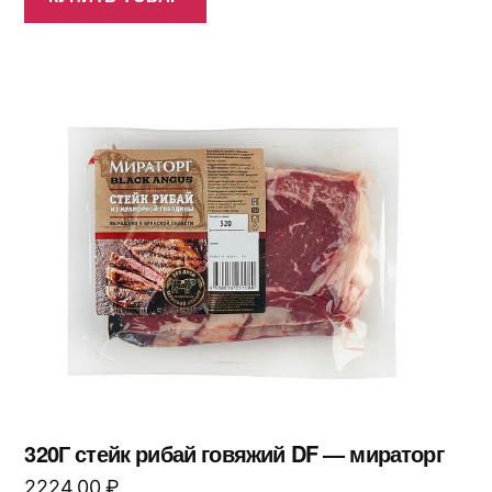
320Г стейк рибай говяжий DF — мираторг
2224,00
₽