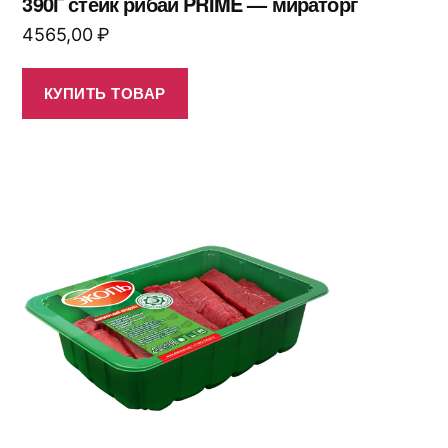
390Г стейк рибай PRIME — мираторг
4565,00
₽
КУПИТЬ ТОВАР