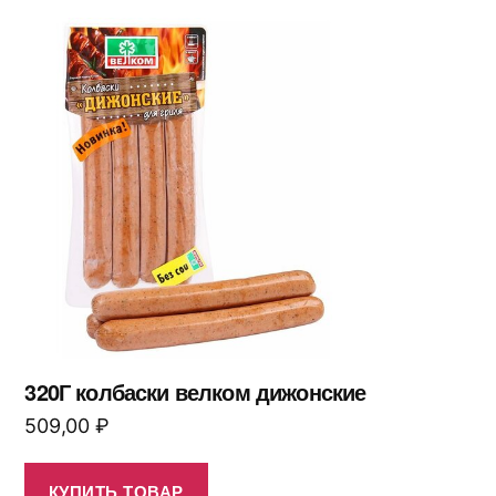
320Г колбаски велком дижонские
509,00
₽
КУПИТЬ ТОВАР