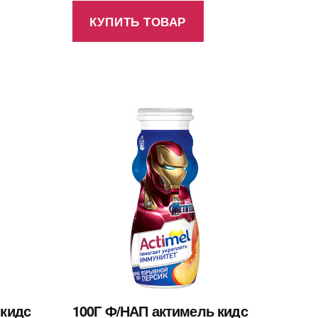
КУПИТЬ ТОВАР
 кидс
100Г Ф/НАП актимель кидс