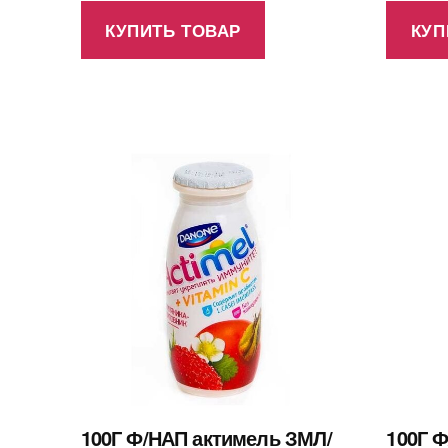
КУПИТЬ ТОВАР
КУП
100Г Ф/НАП актимель ЗМЛ/
100Г Ф