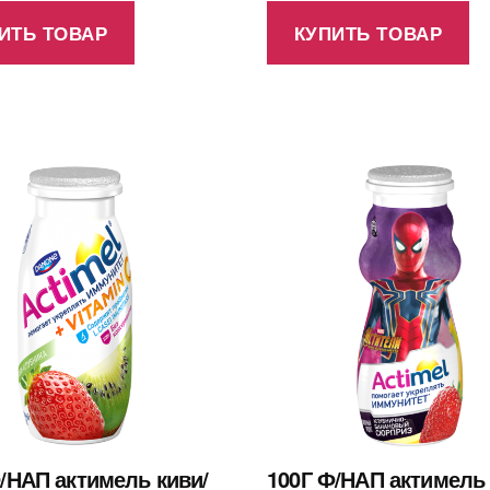
ИТЬ ТОВАР
КУПИТЬ ТОВАР
/НАП актимель киви/
100Г Ф/НАП актимель