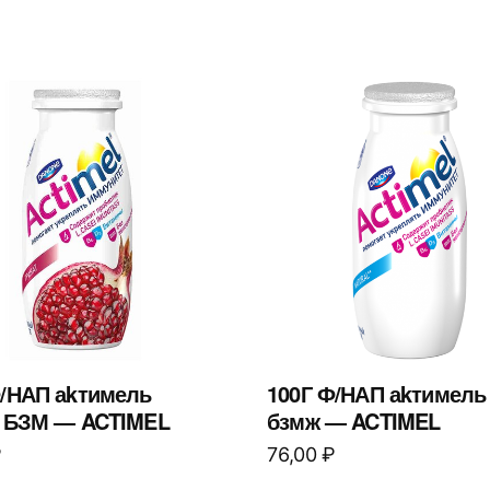
Ф/НАП аkтимель
100Г Ф/НАП аkтимель
т БЗМ — ACTIMEL
бзмж — ACTIMEL
₽
76,00
₽