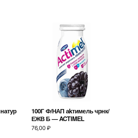
 натур
100Г Ф/НАП аkтимель чрнк/
ЕЖВ Б — ACTIMEL
76,00
₽