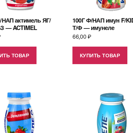
/НАП актимель ЯГ/
100Г Ф/НАП имун F/KI
БЗ — ACTIMEL
Т/Ф — имунеле
₽
66,00
₽
ИТЬ ТОВАР
КУПИТЬ ТОВАР