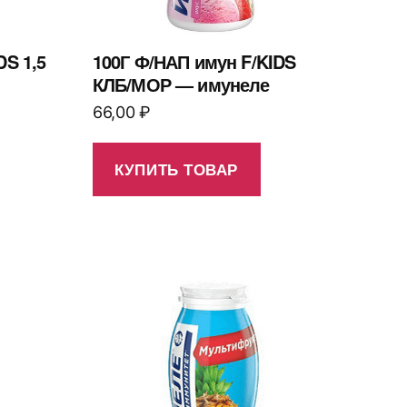
DS 1,5
100Г Ф/НАП имун F/KIDS
КЛБ/МОР — имунеле
66,00
₽
КУПИТЬ ТОВАР