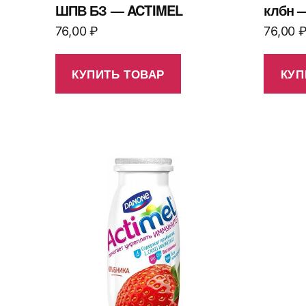
ШПВ БЗ — ACTIMEL
клбн 
76,00
₽
76,00
КУПИТЬ ТОВАР
КУП