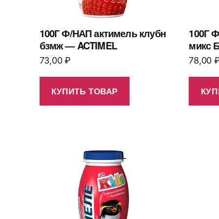
100Г Ф/НАП актимель клубн
100Г Ф
бзмж — ACTIMEL
микс 
73,00
₽
78,00
КУПИТЬ ТОВАР
КУП