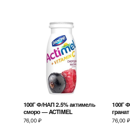
100Г Ф/НАП 2.5% актимель
100Г 
сморо — ACTIMEL
грана
76,00
₽
76,00