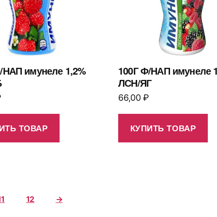
Ф/НАП имунеле 1,2%
100Г Ф/НАП имунеле 
Б
ЛСН/ЯГ
₽
66,00
₽
ИТЬ ТОВАР
КУПИТЬ ТОВАР
11
12
→