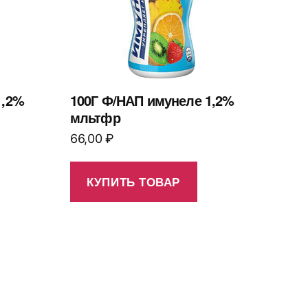
1,2%
100Г Ф/НАП имунеле 1,2%
мльтфр
66,00
₽
КУПИТЬ ТОВАР