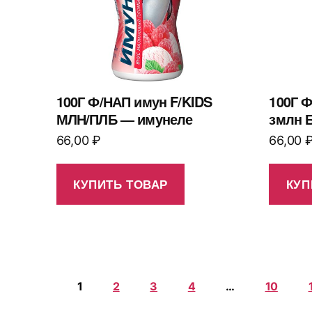
100Г Ф/НАП имун F/KIDS
100Г 
МЛН/ПЛБ — имунеле
змлн 
66,00
₽
66,00
КУПИТЬ ТОВАР
КУП
1
2
3
4
…
10