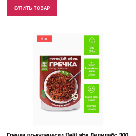
КУПИТЬ ТОВАР
Гречка по-купечески DeliLabs Делилабс 300