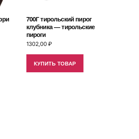
рри
700Г тирольский пирог
клубника — тирольские
пироги
1302,00
₽
КУПИТЬ ТОВАР