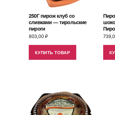
250Г пирож клуб со
Пиро
сливками — тирольские
шоко
пироги
Пирог
803,00
₽
739,
КУПИТЬ ТОВАР
К