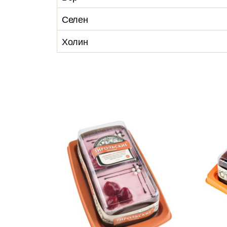
Селен
Холин