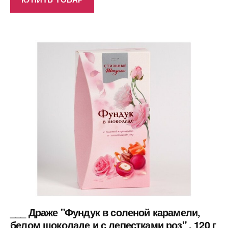
___ Драже "Фундук в соленой карамели,
белом шоколаде и с лепестками роз" , 120 г