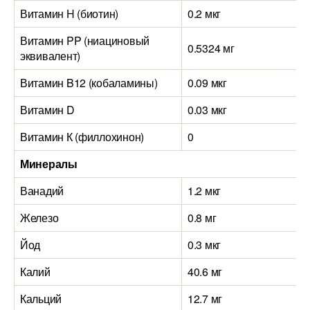
Витамин H (биотин)
0.2 мкг
Витамин PP (ниациновый
0.5324 мг
эквивалент)
Витамин B12 (кобаламины)
0.09 мкг
Витамин D
0.03 мкг
Витамин К (филлохинон)
0
Минералы
Ванадий
1.2 мкг
Железо
0.8 мг
Йод
0.3 мкг
Калий
40.6 мг
Кальций
12.7 мг