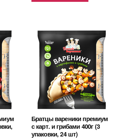
емиум
Братцы вареники премиум
овки,
с карт. и грибами 400г (3
упаковки, 24 шт)