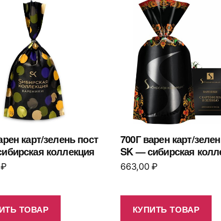
арен карт/зелень пост
700Г варен карт/зелен
сибирская коллекция
SK — сибирская колл
0
₽
663,00
₽
ИТЬ ТОВАР
КУПИТЬ ТОВАР