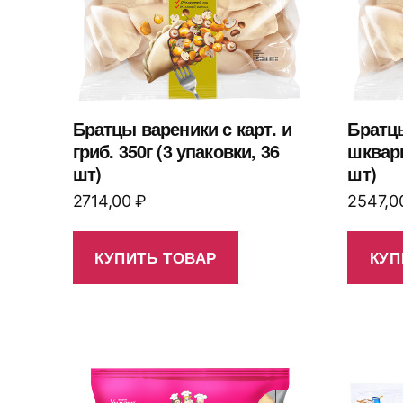
Братцы вареники с карт. и
Братцы
гриб. 350г (3 упаковки, 36
шкварк
шт)
шт)
2714,00
₽
2547,0
КУПИТЬ ТОВАР
КУП