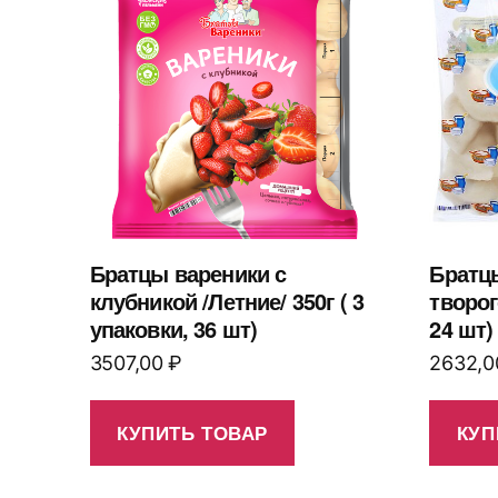
Братцы вареники с
Братц
клубникой /Летние/ 350г ( 3
творог
упаковки, 36 шт)
24 шт)
3507,00
₽
2632,
КУПИТЬ ТОВАР
КУП