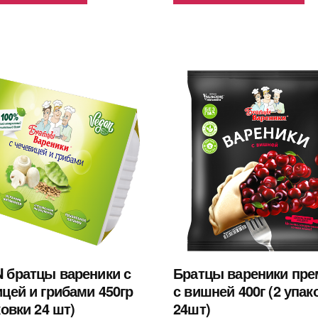
 братцы вареники с
Братцы вареники пр
цей и грибами 450гр
с вишней 400г (2 упак
ковки 24 шт)
24шт)