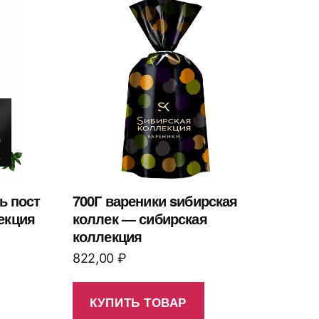
ь пост
700Г вареники sибирская
екция
коллек — сибирская
коллекция
822,00
₽
КУПИТЬ ТОВАР