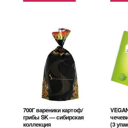
700Г вареники картоф/
VEGAN
грибы SK — сибирская
чечеви
коллекция
(3 упа