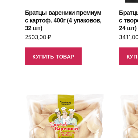
Братцы вареники премиум
Братц
с картоф. 400г (4 упаковов,
с твор
32 шт)
24 шт)
2503,00
₽
3411,0
КУПИТЬ ТОВАР
КУП