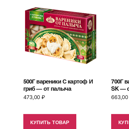
500Г вареники С картоф И
700Г в
гриб — от палыча
SK — 
473,00
₽
663,0
КУПИТЬ ТОВАР
КУП