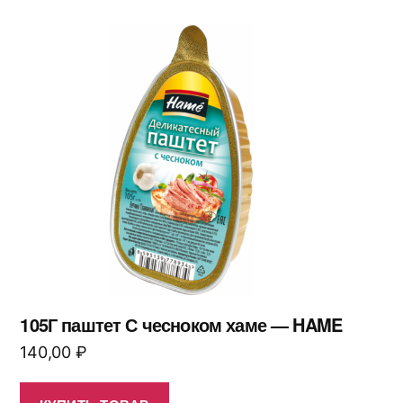
105Г паштет С чесноком хаме — HAME
140,00
₽