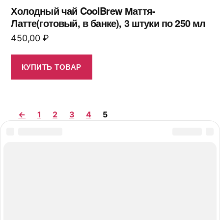
Холодный чай CoolBrew Маття-
Латте(готовый, в банке), 3 штуки по 250 мл
450,00
₽
КУПИТЬ ТОВАР
←
1
2
3
4
5