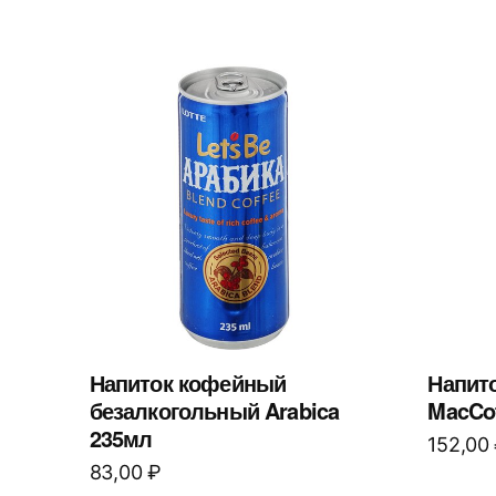
Напиток кофейный
Напито
безалкогольный Arabica
MacCof
235мл
152,00
83,00
₽