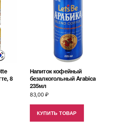
tte
Напиток кофейный
те, 8
безалкогольный Arabica
235мл
83,00
₽
КУПИТЬ ТОВАР