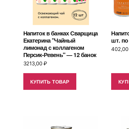
Напиток в банках Сварщица
Напит
Екатерина "Чайный
шт. по
лимонад с коллагеном
402,0
Персик-Ревень" — 12 банок
3213,00
₽
КУПИТЬ ТОВАР
КУП