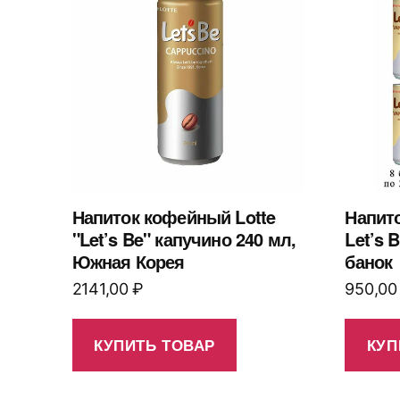
Напиток кофейный Lotte
Напит
"Let’s Be" капучино 240 мл,
Let’s B
Южная Корея
банок
2141,00
₽
950,0
КУПИТЬ ТОВАР
КУП