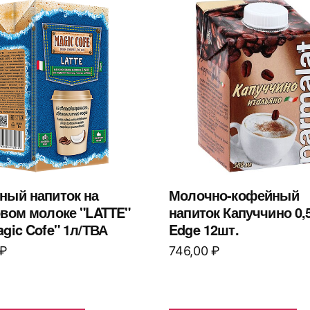
ный напиток на
Молочно-кофейный
овом молоке "LATTE"
напиток Капуччино 0,
gic Cofe" 1л/ТВА
Edge 12шт.
₽
746,00
₽