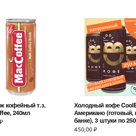
к кофейный т.з.
Холодный кофе Cool
fee, 240мл
Американо (готовый, 
банке), 3 штуки по 25
₽
450,00
₽