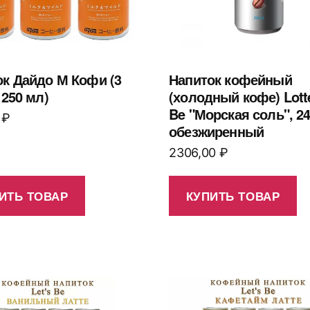
ок Дайдо М Кофи (3
Напиток кофейный
 250 мл)
(холодный кофе) Lotte
Be "Морская соль", 2
0
₽
обезжиренный
2306,00
₽
ИТЬ ТОВАР
КУПИТЬ ТОВАР