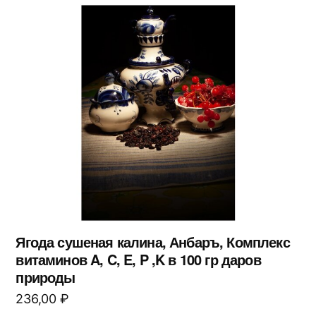
Ягода сушеная калина, Анбаръ, Комплекс
витаминов A, C, E, P ,K в 100 гр даров
природы
236,00
₽