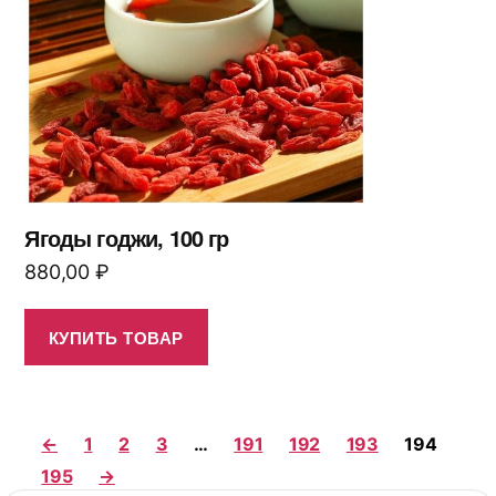
Ягоды годжи, 100 гр
880,00
₽
КУПИТЬ ТОВАР
←
1
2
3
…
191
192
193
194
195
→