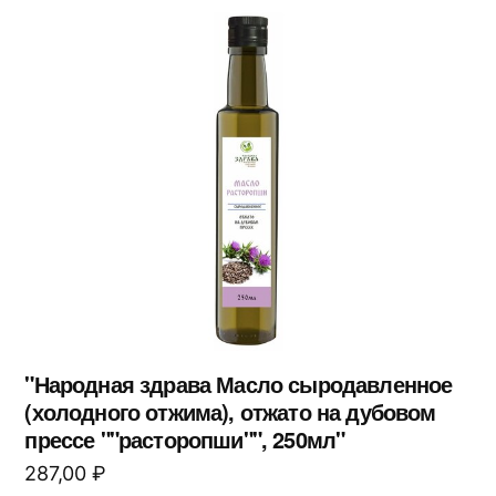
"Народная здрава Масло сыродавленное
(холодного отжима), отжато на дубовом
прессе ""расторопши"", 250мл"
287,00
₽