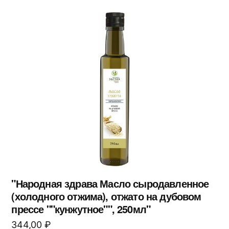
"Народная здрава Масло сыродавленное
(холодного отжима), отжато на дубовом
прессе ""кунжутное"", 250мл"
344,00
₽