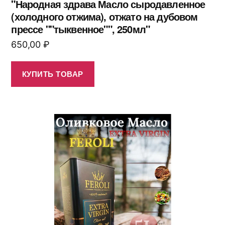
"Народная здрава Масло сыродавленное
(холодного отжима), отжато на дубовом
прессе ""тыквенное"", 250мл"
650,00
₽
КУПИТЬ ТОВАР